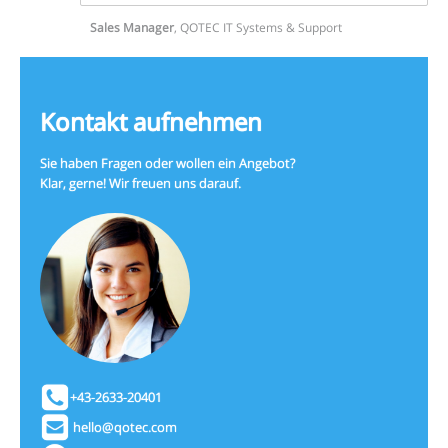
Sales Manager
,
QOTEC IT Systems & Support
Kontakt aufnehmen
Sie haben Fragen oder wollen ein Angebot?
Klar, gerne! Wir freuen uns darauf.
+43-2633-20401
hello@qotec.com