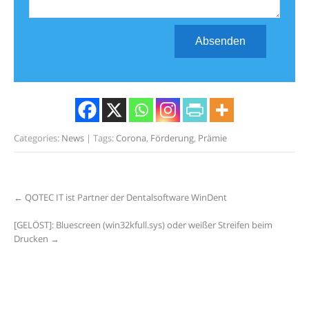
Absenden
Categories:
News
| Tags:
Corona
,
Förderung
,
Prämie
Post
←
QOTEC IT ist Partner der Dentalsoftware WinDent
navigation
[GELÖST]: Bluescreen (win32kfull.sys) oder weißer Streifen beim
Drucken
→