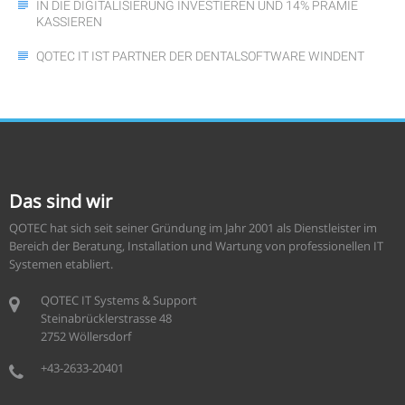
IN DIE DIGITALISIERUNG INVESTIEREN UND 14% PRÄMIE
KASSIEREN
QOTEC IT IST PARTNER DER DENTALSOFTWARE WINDENT
Das sind wir
QOTEC hat sich seit seiner Gründung im Jahr 2001 als Dienstleister im
Bereich der Beratung, Installation und Wartung von professionellen IT
Systemen etabliert.
QOTEC IT Systems & Support
Steinabrücklerstrasse 48
2752 Wöllersdorf
+43-2633-20401