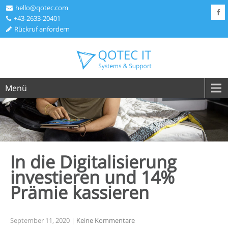
hello@qotec.com
+43-2633-20401
Rückruf anfordern
Menü
In die Digitalisierung
investieren und 14%
Prämie
kassieren
September 11, 2020
|
Keine Kommentare