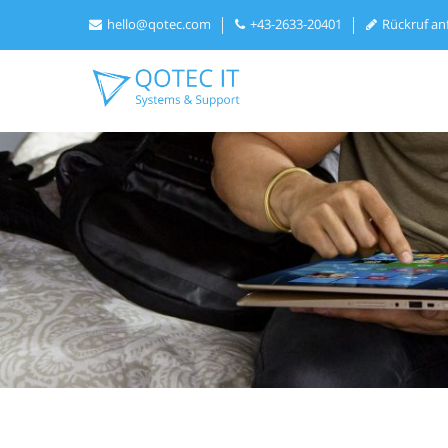
hello@qotec.com
+43-2633-20401
Rückruf an