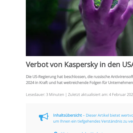
Verbot von Kaspersky in den USA
Die US-Regierung hat beschlossen, die russische Antivirensof
2024 in Kraft und hat weitreichende Folgen für Unternehmen
Lesedauer:
3
Minuten
| Zuletzt aktualisiert am: 4 Februar 20
Inhaltsübersicht
– Dieser Artikel bietet wert
um Ihnen ein tiefgehendes Verständnis zu ver