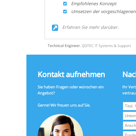
Empfohlenes Konzept
Umsetzen der vorgeschlagenen
Erfahren Sie mehr darüber.
Technical Engineer
,
QOTEC IT Systems & Support
Kontakt aufnehmen
Nac
Sie haben Fragen oder wünschen ein
Ihr Ver
Angebot?
vertrau
Lass
Gerne! Wir freuen uns auf Sie.
dieses
Feld
leer