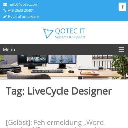
hello@qotec.com
+43-2633-20401
Rückruf anfordern
Menü
Tag: LiveCycle Designer
[Gelöst]: Fehlermeldung „Word