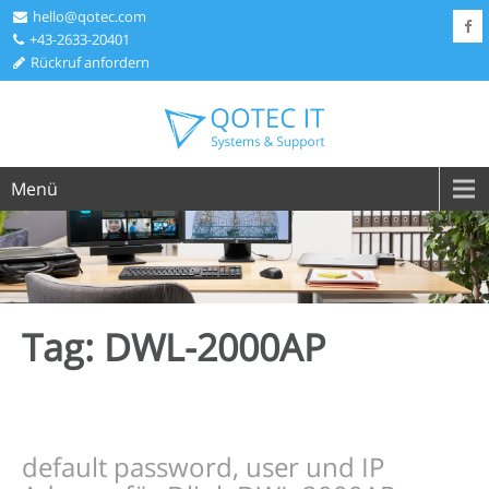
hello@qotec.com
+43-2633-20401
Rückruf anfordern
Menü
Tag: DWL-2000AP
default password, user und IP