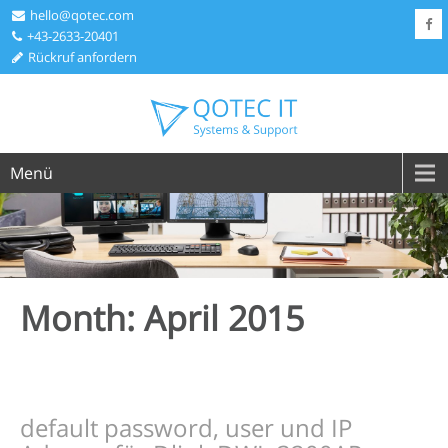
hello@qotec.com
+43-2633-20401
Rückruf anfordern
Menü
Month:
April 2015
default password, user und IP