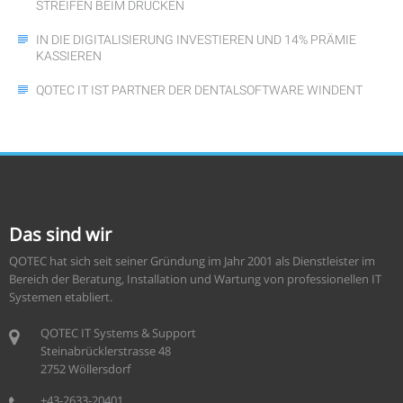
TREIFEN BEIM DRUCKEN
IN DIE DIGITALISIERUNG INVESTIEREN UND 14% PRÄMIE
KASSIEREN
QOTEC IT IST PARTNER DER DENTALSOFTWARE WINDENT
Das sind wir
QOTEC hat sich seit seiner Gründung im Jahr 2001 als Dienstleister im
Bereich der Beratung, Installation und Wartung von professionellen IT
Systemen etabliert.
QOTEC IT Systems & Support
Steinabrücklerstrasse 48
2752 Wöllersdorf
+43-2633-20401