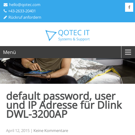
hello@qotec.com
+43-2633-20401
Rückruf anfordern
Menü
default password, user
und IP Adresse für Dlink
DWL-3200AP
April 12, 2015
|
Keine Kommentare