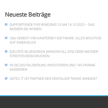
Neueste
Beiträge
SUPPORT-ENDE FÜR WINDOWS 10 AM 14.10.2025 – DAS
MÜSSEN SIE WISSEN
USA VERBOT VON KASPERSKY SOFTWARE: ALLES WICHTIGE
AUF EINEN BLICK
[GELÖST]: BLUESCREEN (WIN32KFULL.SYS) ODER WEISSER S
TREIFEN BEIM DRUCKEN
IN DIE DIGITALISIERUNG INVESTIEREN UND 14% PRÄMIE
KASSIEREN
QOTEC IT IST PARTNER DER DENTALSOFTWARE WINDENT