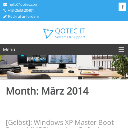
hello@qotec.com
+43-2633-20401
Rückruf anfordern
Menü
Month:
März 2014
[Gelöst]: Windows XP Master Boot