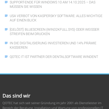
SUPPORT-ENDE FÜR WINDOWS 10 AM 14.10.2025 – DAS
MÜSSEN SIE WISSEN
USA VERBOT VON KASPERSKY SOFTWARE: ALLES WICHTIGE
AUF EINEN BLICK
[GELÖST]: BLUESCREEN (WIN32KFULL.SYS) ODER WEISSER S
TREIFEN BEIM DRUCKEN
IN DIE DIGITALISIERUNG INVESTIEREN UND 14% PRÄMIE
KASSIEREN
QOTEC IT IST PARTNER DER DENTALSOFTWARE WINDENT
Das sind wir
QOTEC hat sich seit seiner Gründung im Jahr 2001 als Dienstleister im
Bereich der Beratung, Installation und Wartung von professionellen IT