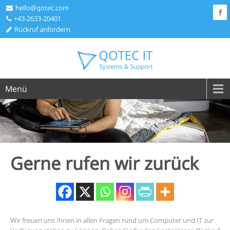
hello@qotec.com
+43-2633-20401
Rückruf anfordern
Menü
Gerne rufen wir
zurück
Wir freuen uns Ihnen in allen Fragen rund um Computer und IT zur