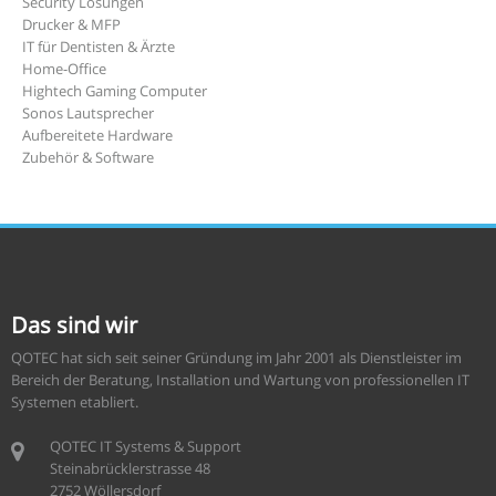
Security Lösungen
Drucker & MFP
IT für Dentisten & Ärzte
Home-Office
Hightech Gaming Computer
Sonos Lautsprecher
Aufbereitete Hardware
Zubehör & Software
Das sind wir
QOTEC hat sich seit seiner Gründung im Jahr 2001 als Dienstleister im
Bereich der Beratung, Installation und Wartung von professionellen IT
Systemen etabliert.
QOTEC IT Systems & Support
Steinabrücklerstrasse 48
2752 Wöllersdorf