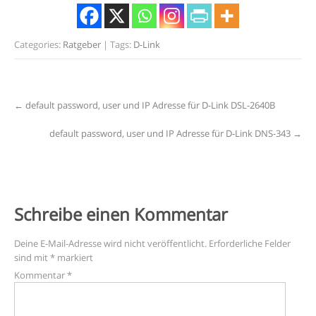
Categories:
Ratgeber
| Tags:
D-Link
Post
←
default password, user und IP Adresse für D-Link DSL-2640B
navigation
default password, user und IP Adresse für D-Link DNS-343
→
Schreibe einen Kommentar
Deine E-Mail-Adresse wird nicht veröffentlicht.
Erforderliche Felder
sind mit
*
markiert
Kommentar
*