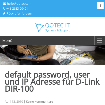
hello@qotec.com
+43-2633-20401
Rückruf anfordern
Menü
default password, user
und IP Adresse für D-Link
DIR-100
April 13, 2010
|
Keine Kommentare