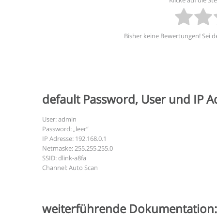
Bisher keine Bewertungen! Sei de
default Password, User und IP A
User: admin
Password: „leer“
IP Adresse: 192.168.0.1
Netmaske: 255.255.255.0
SSID: dlink-a8fa
Channel: Auto Scan
weiterführende Dokumentation: