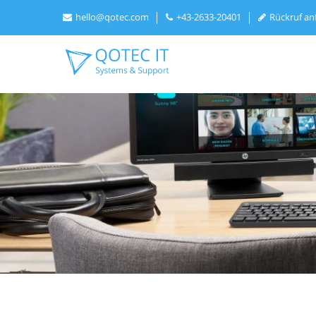
hello@qotec.com
+43-2633-20401
Rückruf an