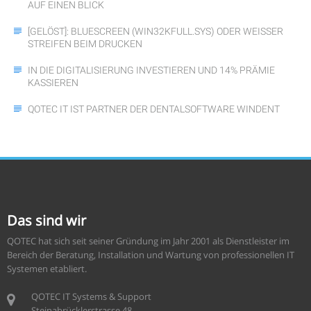
AUF EINEN BLICK
[GELÖST]: BLUESCREEN (WIN32KFULL.SYS) ODER WEISSER S
TREIFEN BEIM DRUCKEN
IN DIE DIGITALISIERUNG INVESTIEREN UND 14% PRÄMIE
KASSIEREN
QOTEC IT IST PARTNER DER DENTALSOFTWARE WINDENT
Das sind wir
QOTEC hat sich seit seiner Gründung im Jahr 2001 als Dienstleister im
Bereich der Beratung, Installation und Wartung von professionellen IT
Systemen etabliert.
QOTEC IT Systems & Support
Steinabrücklerstrasse 48