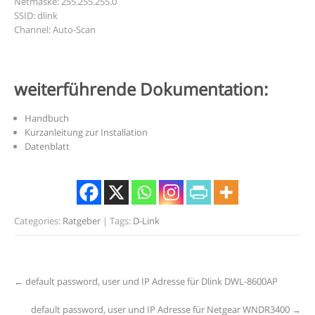
Netmaske: 255.255.255.0
SSID: dlink
Channel: Auto-Scan
weiterführende Dokumentation:
Handbuch
Kurzanleitung zur Installation
Datenblatt
Categories:
Ratgeber
| Tags:
D-Link
Post
←
default password, user und IP Adresse für Dlink DWL-8600AP
navigation
default password, user und IP Adresse für Netgear WNDR3400
→