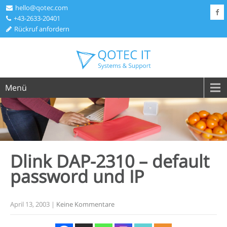
hello@qotec.com
+43-2633-20401
Rückruf anfordern
Menü
Dlink DAP-2310 – default
password und
IP
April 13, 2003
|
Keine Kommentare