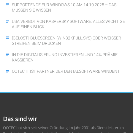
SUPPORT-ENDE FÜR WINDOWS 10 AM 14.10.2025 – DAS
MÜSSEN SIE WISSEN
USA VERBOT VON KASPERSKY SOFTWARE: ALLES WICHTIGE
AUF EINEN BLICK
[GELÖST]: BLUESCREEN (WIN32KFULL.SYS) ODER WEISSER S
TREIFEN BEIM DRUCKEN
IN DIE DIGITALISIERUNG INVESTIEREN UND 14% PRÄMIE
KASSIEREN
QOTEC IT IST PARTNER DER DENTALSOFTWARE WINDENT
Das sind wir
QOTEC hat sich seit seiner Gründung im Jahr 2001 als Dienstleister im