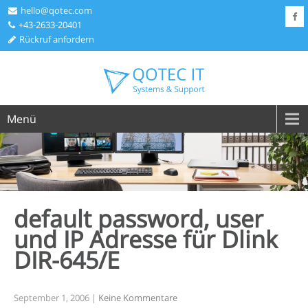
hello@qotec.com
+43-2633-20401
Rückruf anfordern
Menü
default password, user
und IP Adresse für Dlink
DIR-645/E
September 1, 2006
|
Keine Kommentare