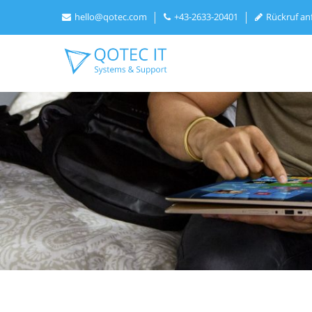
hello@qotec.com
+43-2633-20401
Rückruf an