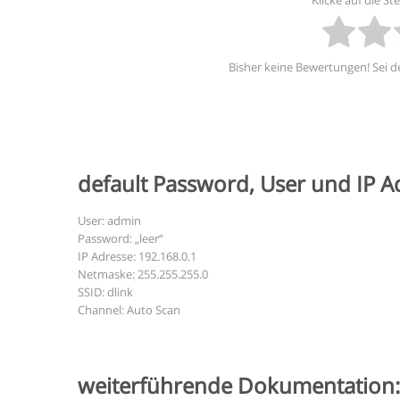
Klicke auf die S
Bisher keine Bewertungen! Sei de
default Password, User und IP A
User: admin
Password: „leer“
IP Adresse: 192.168.0.1
Netmaske: 255.255.255.0
SSID: dlink
Channel: Auto Scan
weiterführende Dokumentation: