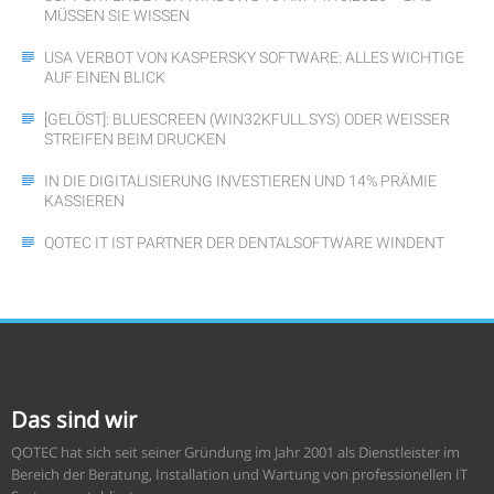
MÜSSEN SIE WISSEN
USA VERBOT VON KASPERSKY SOFTWARE: ALLES WICHTIGE
AUF EINEN BLICK
[GELÖST]: BLUESCREEN (WIN32KFULL.SYS) ODER WEISSER S
TREIFEN BEIM DRUCKEN
IN DIE DIGITALISIERUNG INVESTIEREN UND 14% PRÄMIE
KASSIEREN
QOTEC IT IST PARTNER DER DENTALSOFTWARE WINDENT
Das sind wir
QOTEC hat sich seit seiner Gründung im Jahr 2001 als Dienstleister im
Bereich der Beratung, Installation und Wartung von professionellen IT