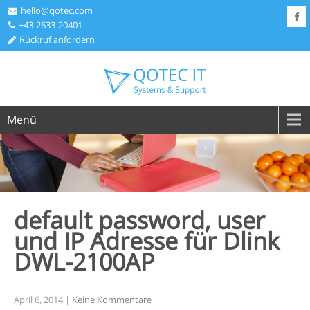
hello@qotec.com
+43-2633-20401
Rückruf anfordern
Menü
default password, user
und IP Adresse für Dlink
DWL-2100AP
April 6, 2014
|
Keine Kommentare