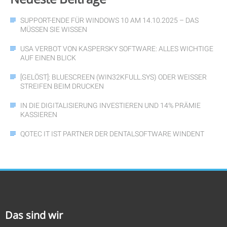
SUPPORT-ENDE FÜR WINDOWS 10 AM 14.10.2025 – DAS
MÜSSEN SIE WISSEN
USA VERBOT VON KASPERSKY SOFTWARE: ALLES WICHTIGE
AUF EINEN BLICK
[GELÖST]: BLUESCREEN (WIN32KFULL.SYS) ODER WEISSER S
TREIFEN BEIM DRUCKEN
IN DIE DIGITALISIERUNG INVESTIEREN UND 14% PRÄMIE
KASSIEREN
QOTEC IT IST PARTNER DER DENTALSOFTWARE WINDENT
Das sind wir