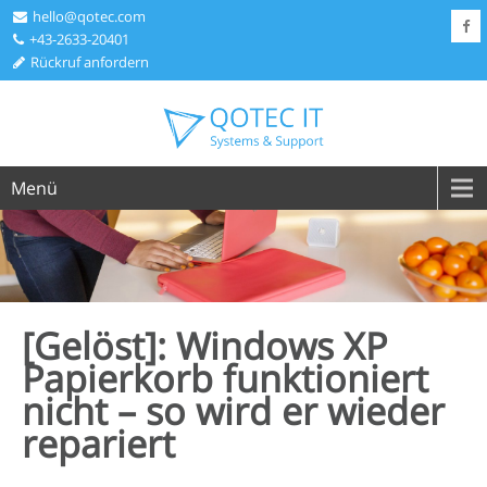
hello@qotec.com
+43-2633-20401
Rückruf anfordern
Menü
[Gelöst]: Windows XP
Papierkorb funktioniert
nicht – so wird er wieder
repariert